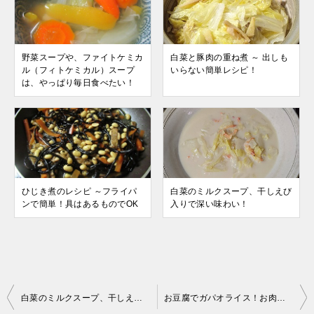
野菜スープや、ファイトケミカ
白菜と豚肉の重ね煮 ～ 出しも
ル（フィトケミカル）スープ
いらない簡単レシピ！
は、やっぱり毎日食べたい！
ひじき煮のレシピ ～フライパ
白菜のミルクスープ、干しえび
ンで簡単！具はあるものでOK
入りで深い味わい！
投
白菜のミルクスープ、干しえび入りで深い味わい！
お豆腐でガパオライス！お肉を入れない、簡単ベジタリアン料理