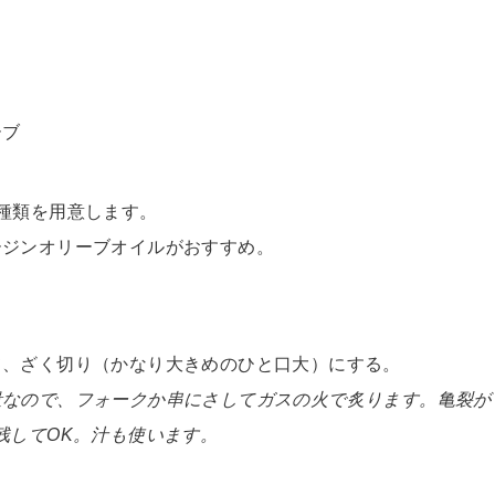
ーブ
種類を用意します。
ージンオリーブオイルがおすすめ。
て、ざく切り（かなり大きめのひと口大）にする。
量なので、フォークか串にさしてガスの火で炙ります。亀裂が
残してOK。汁も使います。