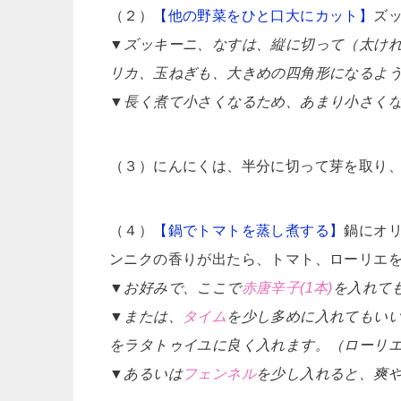
（２）
【他の野菜をひと口大にカット】
ズ
▼ズッキーニ、なすは、縦に切って（太けれ
リカ、玉ねぎも、大きめの四角形になるよ
▼長く煮て小さくなるため、あまり小さく
（３）にんにくは、半分に切って芽を取り、
（４）
【鍋でトマトを蒸し煮する】
鍋にオ
ンニクの香りが出たら、トマト、ローリエ
▼お好みで、ここで
赤唐辛子(1本)
を入れて
▼または、
タイム
を少し多めに入れてもい
をラタトゥイユに良く入れます。（ローリエ
▼あるいは
フェンネル
を少し入れると、爽や