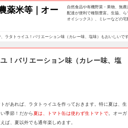
自然食品や有機野菜・果物、無農
農薬米等｜オー
配達が便利で種類豊富。生協、らで
オイシックス）、ミレーなどの宅
し
で、ラタトゥイユ！バリエーション味（カレー味、塩味）もおいしいで
ユ！バリエーション味（カレー味、塩
マトがあれば、ラタトゥイユを作っておきます。特に夏は、生
しい季節！だから
夏は、トマト缶は使わず生トマトで
。オーガ
使えば、夏以外でも通年楽しめます。